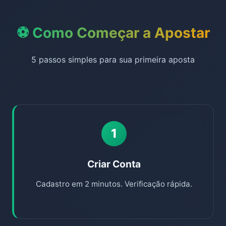
⚽ Como Começar a Apostar
5 passos simples para sua primeira aposta
1
Criar Conta
Cadastro em 2 minutos. Verificação rápida.