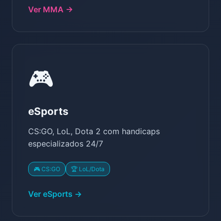
Ver MMA →
🎮
eSports
CS:GO, LoL, Dota 2 com handicaps
especializados 24/7
🎮 CS:GO
🏆 LoL/Dota
Ver eSports →