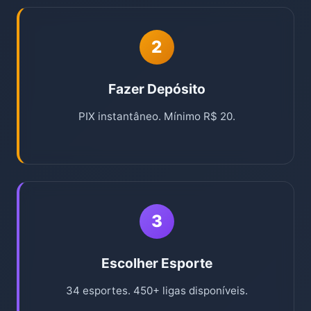
2
Fazer Depósito
PIX instantâneo. Mínimo R$ 20.
3
Escolher Esporte
34 esportes. 450+ ligas disponíveis.