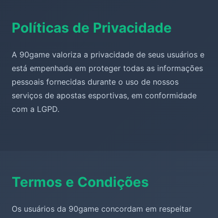
Políticas de Privacidade
A 90game valoriza a privacidade de seus usuários e
está empenhada em proteger todas as informações
pessoais fornecidas durante o uso de nossos
serviços de apostas esportivas, em conformidade
com a LGPD.
Termos e Condições
Os usuários da 90game concordam em respeitar